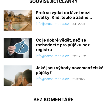
SOUVISEJÍCÍ ČLÁNKY
Proč se vydat do lázní mezi
svátky: Klid, teplo a žádné...
info@press-media.cz
-
3.11.2025
Co je dobré vědět, než se
rozhodnete pro půjčku bez
registru
info@press-media.cz
-
22.9.2022
Jaké jsou výhody novomanželské
půjčky?
info@press-media.cz
-
21.9.2022
BEZ KOMENTÁŘE