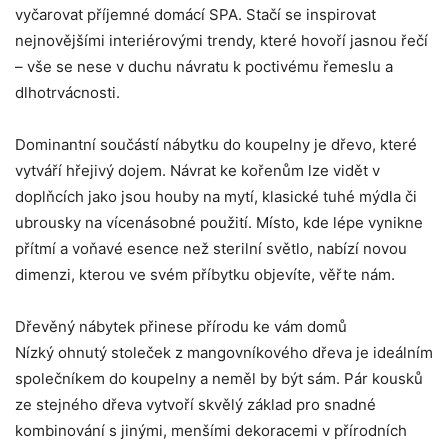
vyčarovat příjemné domácí SPA. Stačí se inspirovat
nejnovějšími interiérovými trendy, které hovoří jasnou řečí
– vše se nese v duchu návratu k poctivému řemeslu a
dlhotrvácnosti.
Dominantní součástí nábytku do koupelny je dřevo, které
vytváří hřejivý dojem. Návrat ke kořenům lze vidět v
doplňcích jako jsou houby na mytí, klasické tuhé mýdla či
ubrousky na vícenásobné použití. Místo, kde lépe vynikne
přítmí a voňavé esence než sterilní světlo, nabízí novou
dimenzi, kterou ve svém příbytku objevíte, věřte nám.
Dřevěný nábytek přinese přírodu ke vám domů
Nízký ohnutý stoleček z mangovníkového dřeva je ideálním
společníkem do koupelny a neměl by být sám. Pár kousků
ze stejného dřeva vytvoří skvělý základ pro snadné
kombinování s jinými, menšími dekoracemi v přírodních