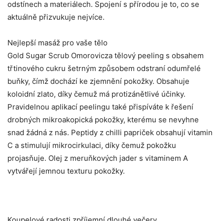
odstínech a materiálech. Spojení s přírodou je to, co se
aktuálně přizvukuje nejvíce.
Nejlepší masáž pro vaše tělo
Gold Sugar Scrub Omorovicza tělový peeling s obsahem
třtinového cukru šetrným způsobem odstraní odumřelé
buňky, čímž dochází ke zjemnění pokožky. Obsahuje
koloidní zlato, díky čemuž má protizánětlivé účinky.
Pravidelnou aplikací peelingu také přispíváte k řešení
drobných mikroakopická pokožky, kterému se nevyhne
snad žádná z nás. Peptidy z chilli papriček obsahují vitamin
C a stimulují mikrocirkulaci, díky čemuž pokožku
projasňuje. Olej z meruňkových jader s vitaminem A
vytvářejí jemnou texturu pokožky.
Koupelové radosti zpříjemní dlouhé večery