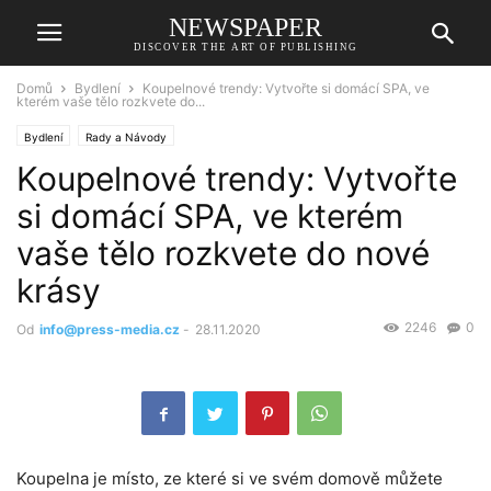
NEWSPAPER
DISCOVER THE ART OF PUBLISHING
Domů
Bydlení
Koupelnové trendy: Vytvořte si domácí SPA, ve
kterém vaše tělo rozkvete do...
Bydlení
Rady a Návody
Koupelnové trendy: Vytvořte
si domácí SPA, ve kterém
vaše tělo rozkvete do nové
krásy
2246
0
Od
info@press-media.cz
-
28.11.2020
Koupelna je místo, ze které si ve svém domově můžete