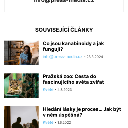
info@press-media.cz
SOUVISEJÍCÍ ČLÁNKY
Co jsou kanabinoidy a jak
fungují?
info@press-media.cz
-
28.3.2024
Pražská zoo: Cesta do
fascinujícího světa zvířat
Kvete
-
4.8.2023
Hledání lásky je proces… Jak být
v něm úspěšná?
Kvete
-
1.6.2022