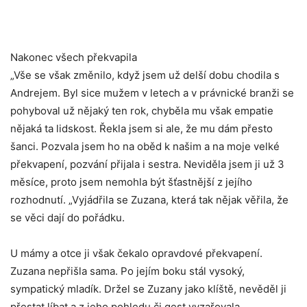
Nakonec všech překvapila
„Vše se však změnilo, když jsem už delší dobu chodila s
Andrejem. Byl sice mužem v letech a v právnické branži se
pohyboval už nějaký ten rok, chyběla mu však empatie
nějaká ta lidskost. Řekla jsem si ale, že mu dám přesto
šanci. Pozvala jsem ho na oběd k našim a na moje velké
překvapení, pozvání přijala i sestra. Neviděla jsem ji už 3
měsíce, proto jsem nemohla být šťastnější z jejího
rozhodnutí. „Vyjádřila se Zuzana, která tak nějak věřila, že
se věci dají do pořádku.
U mámy a otce ji však čekalo opravdové překvapení.
Zuzana nepřišla sama. Po jejím boku stál vysoký,
sympatický mladík. Držel se Zuzany jako klíště, nevěděl ji
přestat líbat a z jeho pohledu či gest vyzařovala