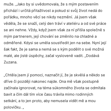
muže. „Jako by si uvědomovala, že s mým postavením
přichází i určitá přitažlivost a pokud si svůj život nedá do
pořádku, mnoho věcí se nikdy nezmění. Já jsem však
věděla, že se snaží, celý den tráví v ateliéru a od své práce
se ani nehne. Vždy, když jsem však za ní přišla společně s
mým partnerem, její chování se změnilo na chladné a
odměřené. Kdysi se uměla soustředit jen na sebe. Nyní její
šak fakt, že je sama a nemá se s kým podělit o své možná
malé, ale jisté úspěchy, začal vysloveně vadit. „Dodává
Zuzana.
„Chtěla jsem jí pomoci, naznačit jí, že je skvělá a někdo se
dříve či později nakonec najde. Ona mě však postupně
začínala ignorovat, na téma súkomného života se odmítala
bavit a čím dál tím více času trávila mimo rodinných
setkání, a to jen proto, aby nemusela vidět mě a mou
polovičku. „