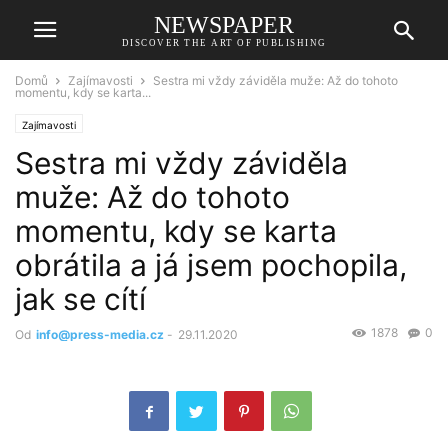
NEWSPAPER
DISCOVER THE ART OF PUBLISHING
Domů
Zajímavosti
Sestra mi vždy záviděla muže: Až do tohoto
momentu, kdy se karta...
Zajímavosti
Sestra mi vždy záviděla
muže: Až do tohoto
momentu, kdy se karta
obrátila a já jsem pochopila,
jak se cítí
1878
0
Od
info@press-media.cz
-
29.11.2020