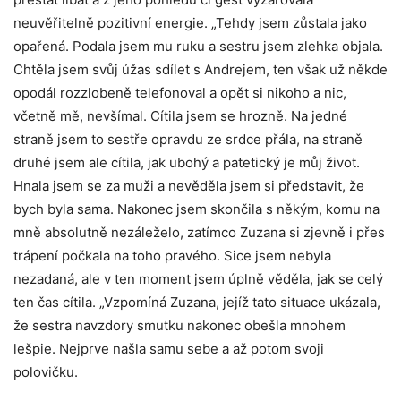
neuvěřitelně pozitivní energie. „Tehdy jsem zůstala jako
opařená. Podala jsem mu ruku a sestru jsem zlehka objala.
Chtěla jsem svůj úžas sdílet s Andrejem, ten však už někde
opodál rozzlobeně telefonoval a opět si nikoho a nic,
včetně mě, nevšímal. Cítila jsem se hrozně. Na jedné
straně jsem to sestře opravdu ze srdce přála, na straně
druhé jsem ale cítila, jak ubohý a patetický je můj život.
Hnala jsem se za muži a nevěděla jsem si představit, že
bych byla sama. Nakonec jsem skončila s někým, komu na
mně absolutně nezáleželo, zatímco Zuzana si zjevně i přes
trápení počkala na toho pravého. Sice jsem nebyla
nezadaná, ale v ten moment jsem úplně věděla, jak se celý
ten čas cítila. „Vzpomíná Zuzana, jejíž tato situace ukázala,
že sestra navzdory smutku nakonec obešla mnohem
lešpie. Nejprve našla samu sebe a až potom svoji
polovičku.