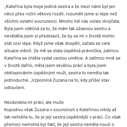
„Kateřina byla moje jediná sestra a že mezi námi byl jen
něco přes roční věkový rozdíl, rozuměli jsme si lépe než
všichni ostatní sourozenci. Mnoho lidí nás volalo dvojčata.
Byla jsem vděčná za to, že mám tak úžasnou sestru a
nevěděla jsem si představit, že by se mi v životě mohlo
stát cosi lépe. Když jsme však dospěli, začala se celá
situace měnit. Ze mě se stala úspěšná právnička, zatímco
Kateřina se chtěla vydat cestou umělce. A zatímco mně se
v životě dařilo, měla jsem skvělou práci a byla jsem
obklopováním úspěšnými muži, sestra to neměla tak
jednoduché. „Vzpomíná Zuzana na to, kdy přišel stav
odloučení.
Nezávidela mi práci, ale muže
Kupodivu však Zuzana v souvislosti s Kateřinou nikdy až
tak neřešila to, že je její sestra úspěšnější v práci. Co však
přemoci nemohla byl fakt, že její sestra neměla nouzi o