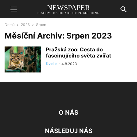
NEWSPAPER
DISCOVER THE ART OF PUBLISHING
Domů
2023
Srpen
Měsíční Archiv: Srpen 2023
Pražská zoo: Cesta do
fascinujícího světa zvířat
Kvete
-
4.8.2023
O NÁS
NÁSLEDUJ NÁS