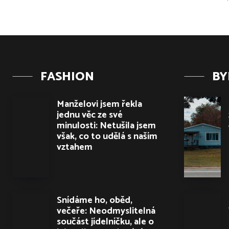
FASHION
BY
Manželovi jsem řekla
jednu věc ze své
minulosti: Netušila jsem
však, co to udělá s naším
vztahem
Snídáme ho, oběd,
večeře: Neodmyslitelná
součást jídelníčku, ale o