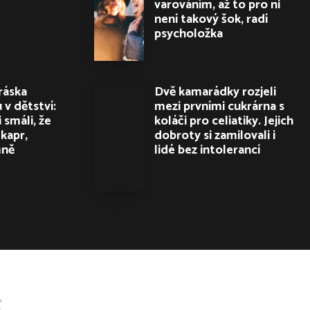
varováním, až to pro ni
není takový šok, radí
psycholožka
ráska
Dvě kamarádky rozjeli
 v dětství:
mezi prvními cukrárna s
 smáli, že
koláči pro celiatiky. Jejich
kapr,
dobroty si zamilovali i
mně
lidé bez intolerancí