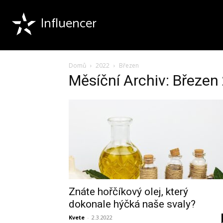
Influencer
Domů
2022
Březen
Měsíční Archiv: Březen
Znáte hořčíkový olej, který
dokonale hýčká naše svaly?
Kvete
-
2.3.2022