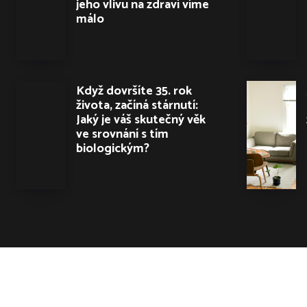
jeho vlivu na zdraví víme
málo
Když dovršíte 35. rok
života, začíná stárnutí:
Jaký je váš skutečný věk
ve srovnání s tím
biologickým?