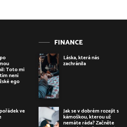
FINANCE
 po
Láska, která nás
ámou
zachránila
il: Toto mi
 tím není
užské ego
pořádek ve
Jak se v dobrém rozejít s
e
kámoškou, kterou už
nemáte ráda? Začněte