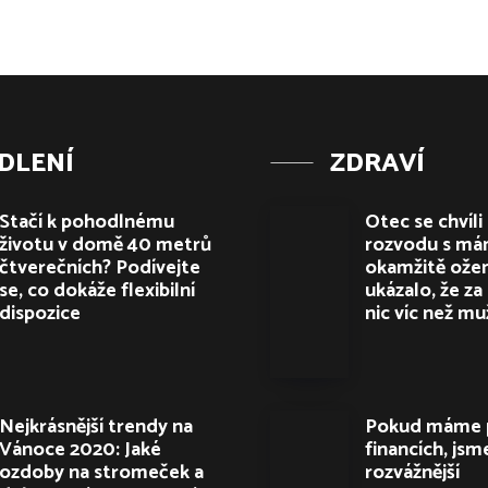
DLENÍ
ZDRAVÍ
Stačí k pohodlnému
Otec se chvíli
životu v domě 40 metrů
rozvodu s m
čtverečních? Podívejte
okamžitě ožen
se, co dokáže flexibilní
ukázalo, že za
dispozice
nic víc než m
Nejkrásnější trendy na
Pokud máme 
Vánoce 2020: Jaké
financích, jsm
ozdoby na stromeček a
rozvážnější